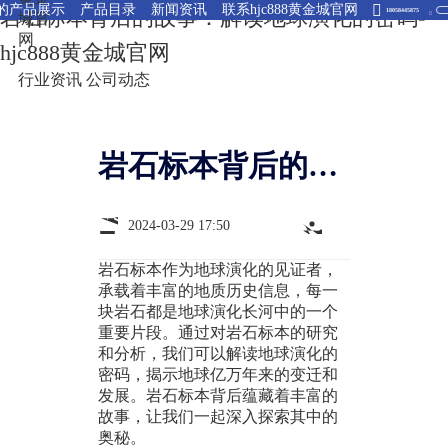
网的产品展示
产品目录
新闻资讯
联系hjc888黄金城官网
岩石标本背后的故事：解读地球演化的密码-
18058445875
城官
网
hjc888黄金城官网
行业资讯
公司动态
岩石标本背后的故事：解读地球演化的密码
2024-03-29 17:50
岩石标本作为地球演化的见证者，
承载着丰富的地质历史信息，每一
块岩石都是地球演化长河中的一个
重要片段。通过对岩石标本的研究
和分析，我们可以解读地球演化的
密码，揭示地球亿万年来的变迁和
发展。岩石标本背后蕴藏着丰富的
故事，让我们一起深入探索其中的
奥秘。