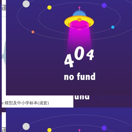
e.模型及中小学标本(成套)