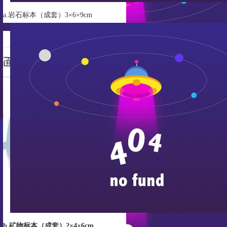
a.岩石标本（成套）3×6×9cm
b.矿物标本（成套）2×4×6cm